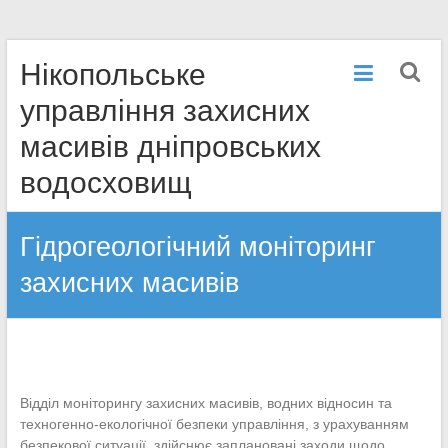
Перейти
Нікопольське
к
содержимому
управління захисних
масивів дніпровських
водосховищ
Гідрогеологічний моніторинг
захисних масивів
Відділ моніторингу захисних масивів, водних відносин та
техногенно-екологічної безпеки управління, з урахуванням
безпекової ситуації, здійснює заплановані заходи щодо