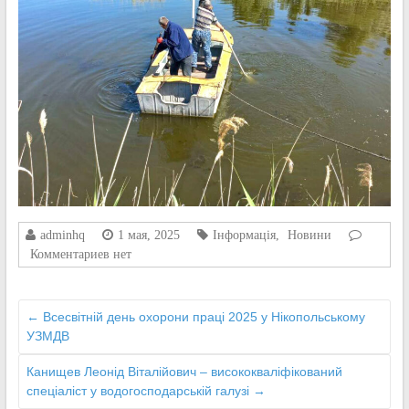
adminhq
1 мая, 2025
Інформація
,
Новини
Комментариев нет
←
Всесвітній день охорони праці 2025 у Нікопольському
УЗМДВ
Канищев Леонід Віталійович – висококваліфікований
спеціаліст у водогосподарській галузі
→