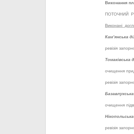
Виконання пл
ПОТОЧНИЙ 
Виконані догл
Кам’янська д
ревізія запорн
Томаківська 
очищення прид
ревізія запорн
Базавлукська
очищення підв
Нікопольська
ревізія запорн