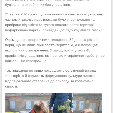
будівель та виробничих баз управління.
21 квітня 2025 року з урахуванням безпекової ситуації, під
час таких заходів працівниками було упорядковано та
прибрано від сміття та сухого опалого листя території,
пофарбовано паркан, приведені до ладу клумби та газони.
Окрім цього, працівниками висаджено 34 дерева різних
порід, що не лише прикрасять територію, а й покращать
екологічний стан довкілля. У заході взяли участь 45
працівників управління, які проявили справжню турботу про
навколишнє середовище.
Такі ініціативи не лише покращують естетичний вигляд
території, а й сприяють формуванню культури чистоти,
відповідального ставлення до природи та колективної
єдності.