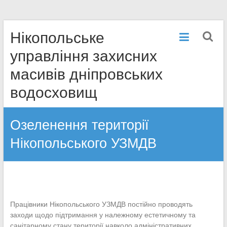
Перейти
Нікопольське
к
содержимому
управління захисних
масивів дніпровських
водосховищ
Озеленення території
Нікопольського УЗМДВ
Працівники Нікопольського УЗМДВ постійно проводять
заходи щодо підтримання у належному естетичному та
санітарному стану території навколо адміністративних