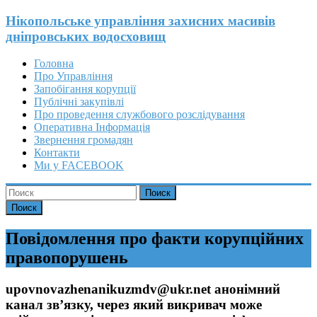
Перейти
Нікопольське управління захисних масивів
к
дніпровських водосховищ
содержимому
Головна
Про Управління
Запобігання корупції
Публічні закупівлі
Про проведення службового розслідування
Оперативна Інформація
Звернення громадян
Контакти
Ми у FACEBOOK
Поиск
Повідомлення про факти корупційних
правопорушень
upovnovazhenanikuzmdv@ukr.net анонімний
канал зв’язку, через який викривач може