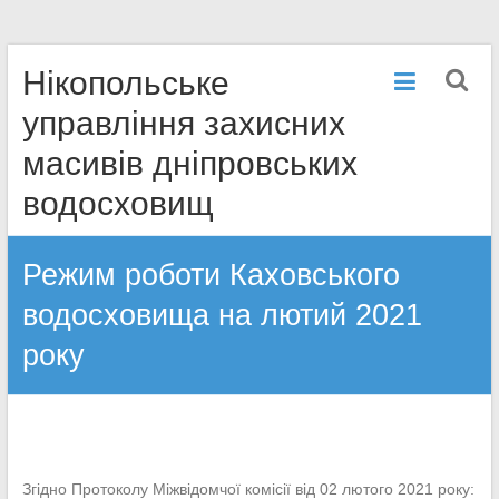
Перейти
Нікопольське
к
содержимому
управління захисних
масивів дніпровських
водосховищ
Режим роботи Каховського
водосховища на лютий 2021
року
Згідно Протоколу Міжвідомчої комісії від 02 лютого 2021 року: