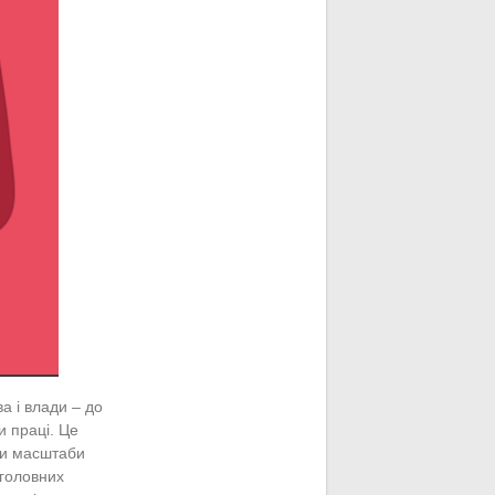
а і влади – до
и праці. Це
ти масштаби
 головних